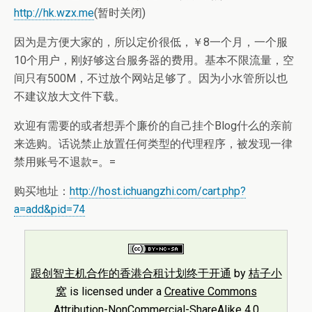
http://hk.wzx.me
(暂时关闭)
因为是方便大家的，所以定价很低，￥8一个月，一个服
10个用户，刚好够这台服务器的费用。基本不限流量，空
间只有500M，不过放个网站足够了。因为小水管所以也
不建议放大文件下载。
欢迎有需要的或者想弄个廉价的自己挂个Blog什么的亲前
来选购。话说禁止放置任何类型的代理程序，被发现一律
禁用账号不退款=。=
购买地址：
http://host.ichuangzhi.com/cart.php?
a=add&pid=74
跟创智主机合作的香港合租计划终于开通
by
桔子小
窝
is licensed under a
Creative Commons
Attribution-NonCommercial-ShareAlike 4.0