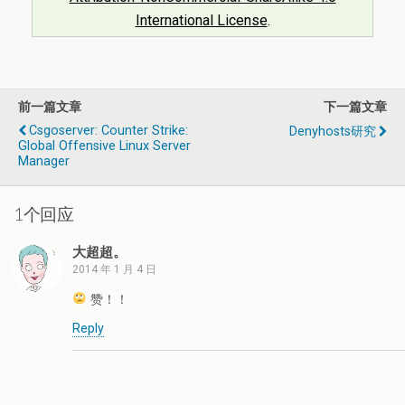
International License
.
前一篇文章
下一篇文章
Csgoserver: Counter Strike:
Denyhosts研究
Global Offensive Linux Server
Manager
1个回应
大超超。
2014 年 1 月 4 日
赞！！
Reply