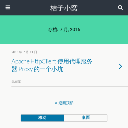
桔子小窝
存档› 7 月, 2016
2016 年 7 月 11 日
Apache HttpClient 使用代理服务
器 Proxy 的一个小坑
无回应
返回顶部
移动
桌面