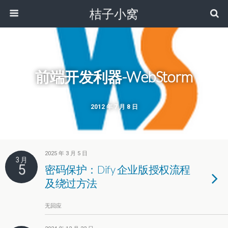
桔子小窝
前端开发利器-WebStorm
2012 年 7 月 8 日
2025 年 3 月 5 日
3 月
5
密码保护：Dify 企业版授权流程
及绕过方法
无回应