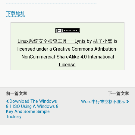
下载地址
Linux系统安全检查工具——Lynis
by
桔子小窝
is
licensed under a
Creative Commons Attribution-
NonCommercial-ShareAlike 4.0 International
License
.
前一篇文章
下一篇文章
Download The Windows
Word中行末空格不显示
8.1 ISO Using A Windows 8
Key And Some Simple
Trickery