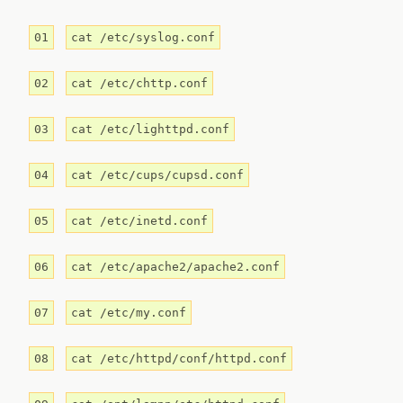
01
cat /etc/syslog.conf
02
cat /etc/chttp.conf
03
cat /etc/lighttpd.conf
04
cat /etc/cups/cupsd.conf
05
cat /etc/inetd.conf
06
cat /etc/apache2/apache2.conf
07
cat /etc/my.conf
08
cat /etc/httpd/conf/httpd.conf