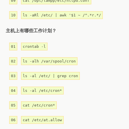
09
cat /opt/lampp/etc/httpd.conf
10
ls -aRl /etc/ | awk '$1 ~ /^.*r.*/
主机上有哪些工作计划？
01
crontab -l
02
ls -alh /var/spool/cron
03
ls -al /etc/ | grep cron
04
ls -al /etc/cron*
05
cat /etc/cron*
06
cat /etc/at.allow