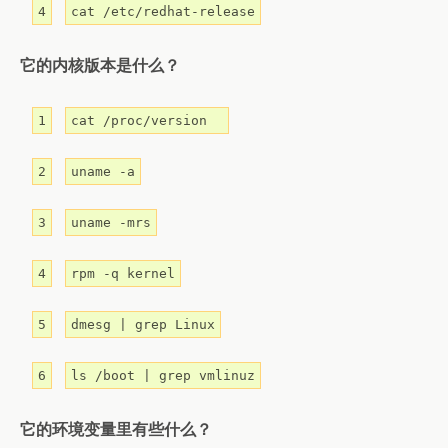
4
cat /etc/redhat-release
它的内核版本是什么？
1
cat /proc/version
2
uname -a
3
uname -mrs
4
rpm -q kernel
5
dmesg | grep Linux
6
ls /boot | grep vmlinuz
它的环境变量里有些什么？