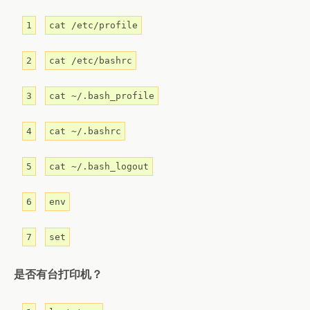
1
cat /etc/profile
2
cat /etc/bashrc
3
cat ~/.bash_profile
4
cat ~/.bashrc
5
cat ~/.bash_logout
6
env
7
set
是否有台打印机？