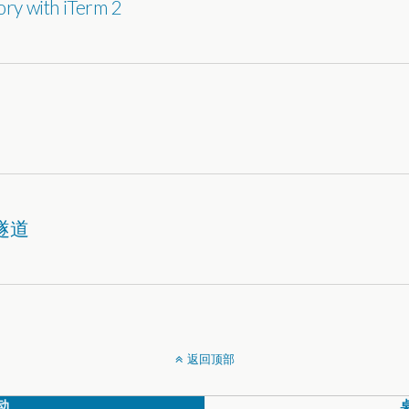
ry with iTerm 2
隧道
返回顶部
动