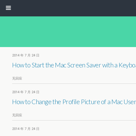
2014 年 7 月 24 日
How to Start the Mac Screen Saver with a Keybo
无回应
2014 年 7 月 24 日
How to Change the Profile Picture of a Mac Use
无回应
2014 年 7 月 24 日