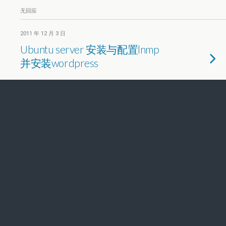
无回应
2011 年 12 月 3 日
Ubuntu server 安装与配置lnmp
并安装wordpress
无回应
2011 年 11 月 8 日
ubuntu访问flash网页中文字体变
方块的解决方案
无回应
返回顶部
移动
桌面