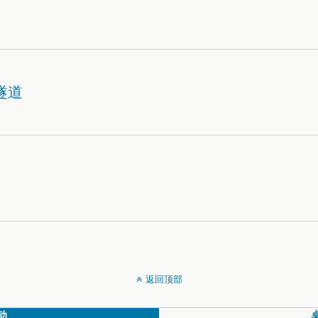
隧道
返回顶部
动