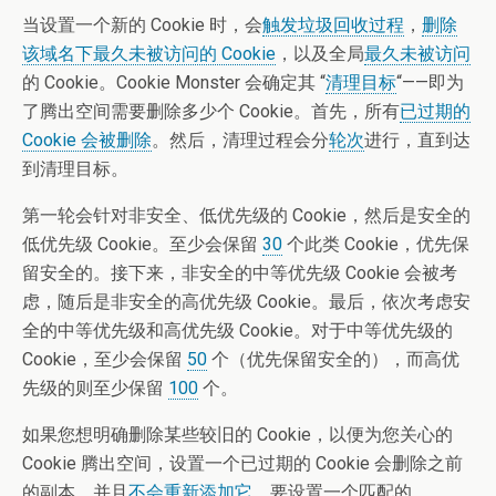
当设置一个新的 Cookie 时，会
触发垃圾回收过程
，
删除
该域名下最久未被访问的 Cookie
，以及全局
最久未被访问
的 Cookie。Cookie Monster 会确定其 “
清理目标
“——即为
了腾出空间需要删除多少个 Cookie。首先，所有
已过期的
Cookie 会被删除
。然后，清理过程会分
轮次
进行，直到达
到清理目标。
第一轮会针对非安全、低优先级的 Cookie，然后是安全的
低优先级 Cookie。至少会保留
30
个此类 Cookie，优先保
留安全的。接下来，非安全的中等优先级 Cookie 会被考
虑，随后是非安全的高优先级 Cookie。最后，依次考虑安
全的中等优先级和高优先级 Cookie。对于中等优先级的
Cookie，至少会保留
50
个（优先保留安全的），而高优
先级的则至少保留
100
个。
如果您想明确删除某些较旧的 Cookie，以便为您关心的
Cookie 腾出空间，设置一个已过期的 Cookie 会删除之前
的副本，并且
不会重新添加它
。要设置一个匹配的