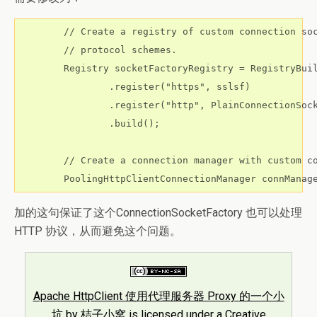
        // Create a registry of custom connection soc
        // protocol schemes.

        Registry
 socketFactoryRegistry = RegistryBui
                .register("https", sslsf)

                .register("http", PlainConnectionSock
                .build();

        // Create a connection manager with custom co
        PoolingHttpClientConnectionManager connManag
加的这句保证了这个
ConnectionSocketFactory
也可以处理
HTTP 协议，从而避免这个问题。
Apache HttpClient 使用代理服务器 Proxy 的一个小
坑
by
桔子小窝
is licensed under a
Creative