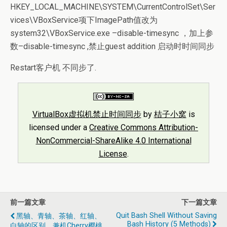
HKEY_LOCAL_MACHINE\SYSTEM\CurrentControlSet\Ser
vices\VBoxService项下ImagePath值改为
system32\VBoxService.exe –disable-timesync ，加上参
数–disable-timesync ,禁止guest addition 启动时时间同步
Restart客户机 不同步了.
VirtualBox虚拟机禁止时间同步
by
桔子小窝
is
licensed under a
Creative Commons Attribution-
NonCommercial-ShareAlike 4.0 International
License
.
前一篇文章
下一篇文章
Quit Bash Shell Without Saving
黑轴、青轴、茶轴、红轴、
Bash History (5 Methods)
白轴的区别，兼机Cherry樱桃