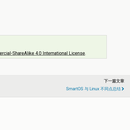
ial-ShareAlike 4.0 International License
.
下一篇文章
SmartOS 与 Linux 不同点总结