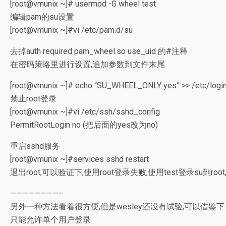
[root@vmunix ~]# usermod -G wheel test
编辑pam的su设置
[root@vmunix ~]#vi /etc/pam.d/su
去掉auth required pam_wheel.so use_uid 的#注释
在密码策略里进行设置,追加参数到文件末尾
[root@vmunix ~]# echo “SU_WHEEL_ONLY yes” >> /etc/login
禁止root登录
[root@vmunix ~]#vi /etc/ssh/sshd_config
PermitRootLogin no (把后面的yes改为no)
重启sshd服务
[root@vmunix ~]#services sshd restart
退出root,可以验证下,使用root登录失败,使用test登录su到root,
————————–
另外一种方法看着很方便,但是wesley还没有试验,可以借鉴下
只能允许单个用户登录