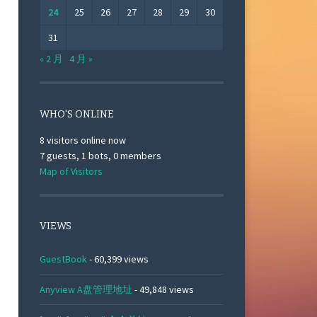
24
25
26
27
28
29
30
31
« 2 月
4 月 »
WHO'S ONLINE
8 visitors online now
7 guests,
1 bots,
0 members
Map of Visitors
VIEWS
GuestBook
- 60,399 views
Anyview A盘管理地址
- 49,848 views