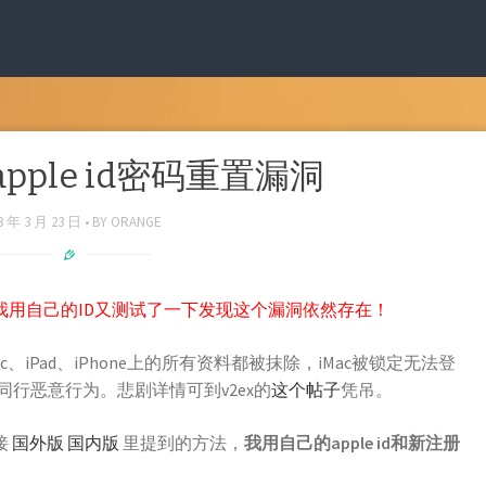
apple id密码重置漏洞
3 年 3 月 23 日
BY
ORANGE
我用自己的ID又测试了一下发现这个漏洞依然存在！
iPad、iPhone上的所有资料都被抹除，iMac被锁定无法登
行恶意行为。悲剧详情可到v2ex的
这个帖子
凭吊。
接
国外版
国内版
里提到的方法，
我用自己的apple id和新注册