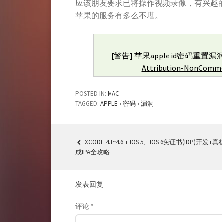
应该朋友要求已将操作视频录像，有兴趣
苹果的服务有多么不堪。
[警告] 苹果apple id密码重置漏
Attribution-NonCommerc
POSTED IN:
MAC
TAGGED:
APPLE
•
密码
•
漏洞
XCODE 4.1~4.6 + IOS 5、IOS 6免证书(IDP)开发
POST
成IPA全攻略
NAVIGATION
发表回复
评论
*