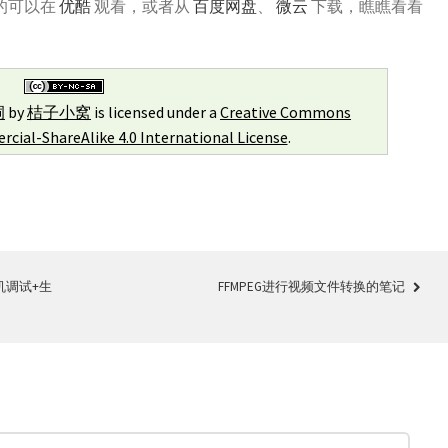
的可以在
优酷
观看，或者从
百度网盘
、
微云
下载，瞧瞧看看
洞
by
桔子小窝
is licensed under a
Creative Commons
ial-ShareAlike 4.0 International License
.
+真机调试+生
FFMPEG进行视频文件转换的笔记