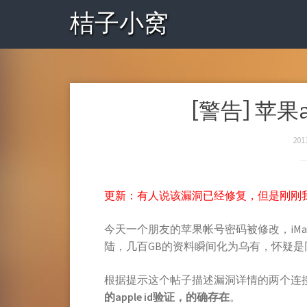
桔子小窝
[警告] 苹果
201
更新：有人说该漏洞已经修复，但是刚刚
今天一个朋友的苹果帐号密码被修改，iMac、
陆，几百GB的资料瞬间化为乌有，怀疑是同
根据提示这个帖子描述漏洞详情的两个连
的apple id验证，的确存在
。