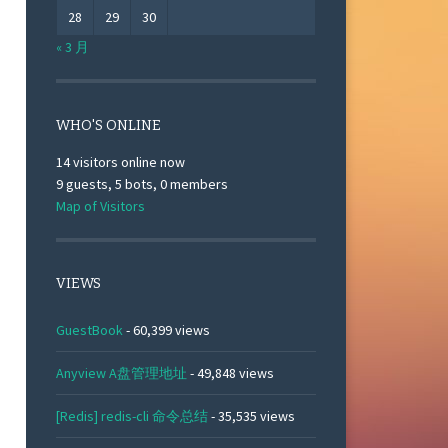
28
29
30
« 3 月
WHO'S ONLINE
14 visitors online now
9 guests,
5 bots,
0 members
Map of Visitors
VIEWS
GuestBook
- 60,399 views
Anyview A盘管理地址
- 49,848 views
[Redis] redis-cli 命令总结
- 35,535 views