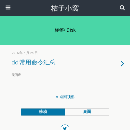
桔子小窝
标签› Disk
2016 年 5 月 24 日
dd 常用命令汇总
无回应
返回顶部
移动
桌面