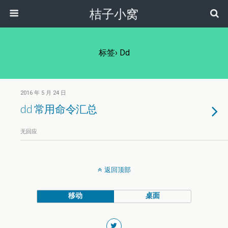
桔子小窝
标签› Dd
2016 年 5 月 24 日
dd 常用命令汇总
无回应
返回顶部
移动
桌面