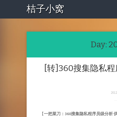
桔子小窝
Day:
2
[转]360搜集隐
201
【
一把菜刀：360搜集隐私程序员级分析 