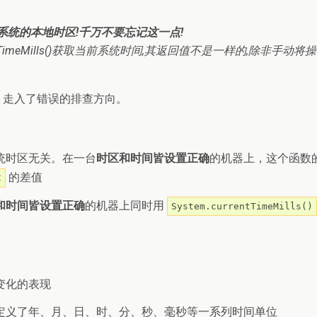
va运行时系统的本地时区!千万不要忘记这一点!
ntTimeMills()获取当前系统时间,其返回值不是一样的,除非手
，走入了错误的排查方向。
统时区无关。在一台
时区和时间皆设置正确
的机器上，这个函数的返
的差值
C
和时间皆设置正确
的机器上同时用
System.currentTimeMills()
变化的表现
定义了年、月、日、时、分、秒、毫秒等一系列时间单位