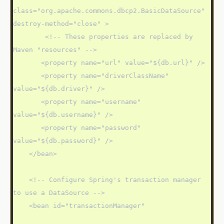
class="org.apache.commons.dbcp2.BasicDataSource" 
destroy-method="close" >

        <!-- These properties are replaced by 
Maven "resources" -->

       <property name="url" value="${db.url}" />

       <property name="driverClassName" 
value="${db.driver}" />

       <property name="username" 
value="${db.username}" />

       <property name="password" 
value="${db.password}" />

    </bean>

    <!-- Configure Spring's transaction manager 
to use a DataSource -->

    <bean id="transactionManager"
