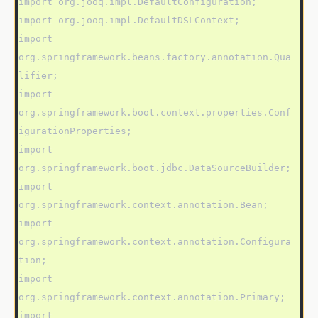
import org.jooq.impl.DefaultConfiguration;

import org.jooq.impl.DefaultDSLContext;

import 
org.springframework.beans.factory.annotation.Qua
lifier;

import 
org.springframework.boot.context.properties.Conf
igurationProperties;

import 
org.springframework.boot.jdbc.DataSourceBuilder;

import 
org.springframework.context.annotation.Bean;

import 
org.springframework.context.annotation.Configura
tion;

import 
org.springframework.context.annotation.Primary;

import 