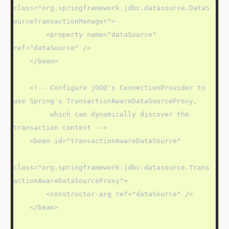
class="org.springframework.jdbc.datasource.DataS
ourceTransactionManager">

        <property name="dataSource" 
ref="dataSource" />

    </bean>

    <!-- Configure jOOQ's ConnectionProvider to 
use Spring's TransactionAwareDataSourceProxy,

         which can dynamically discover the 
transaction context -->

    <bean id="transactionAwareDataSource"

class="org.springframework.jdbc.datasource.Trans
actionAwareDataSourceProxy">

        <constructor-arg ref="dataSource" />

    </bean>
