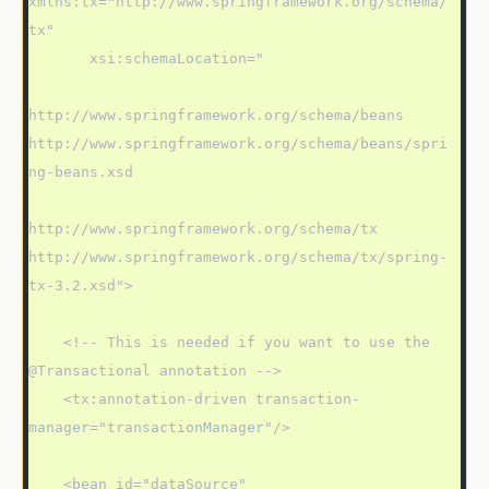
xmlns:tx="http://www.springframework.org/schema/
tx"

       xsi:schemaLocation="

http://www.springframework.org/schema/beans 
http://www.springframework.org/schema/beans/spri
ng-beans.xsd

http://www.springframework.org/schema/tx 
http://www.springframework.org/schema/tx/spring-
tx-3.2.xsd">

    <!-- This is needed if you want to use the 
@Transactional annotation -->

    <tx:annotation-driven transaction-
manager="transactionManager"/>

    <bean id="dataSource" 