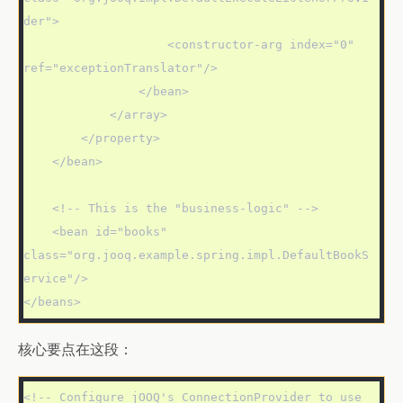
der">

                    <constructor-arg index="0" 
ref="exceptionTranslator"/>

                </bean>

            </array>

        </property>

    </bean>

    <!-- This is the "business-logic" -->

    <bean id="books" 
class="org.jooq.example.spring.impl.DefaultBookS
ervice"/>

</beans>
核心要点在这段：
<!-- Configure jOOQ's ConnectionProvider to use 