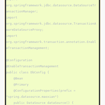
org.springframework.jdbc.datasource.DataSourceTr
ansactionManager;

import 
org.springframework.jdbc.datasource.TransactionA
wareDataSourceProxy;

import 
org.springframework.transaction.annotation.Enabl
eTransactionManagement;

@Configuration

@EnableTransactionManagement

public class DbConfig {

    @Bean

    @Primary

    @ConfigurationProperties(prefix = 
"spring.datasource.maoxian")

    public DataSource dataSource() {
