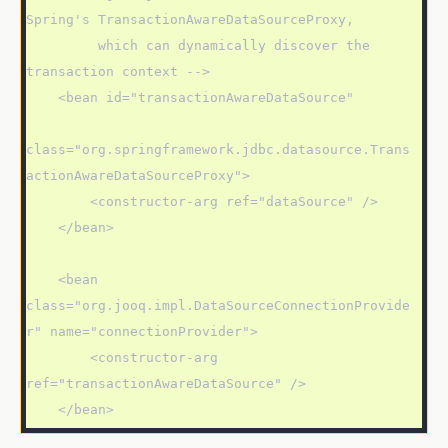
Spring's TransactionAwareDataSourceProxy,

         which can dynamically discover the 
transaction context -->

    <bean id="transactionAwareDataSource"

class="org.springframework.jdbc.datasource.Trans
actionAwareDataSourceProxy">

        <constructor-arg ref="dataSource" />

    </bean>

    <bean 
class="org.jooq.impl.DataSourceConnectionProvide
r" name="connectionProvider">

        <constructor-arg 
ref="transactionAwareDataSource" />

    </bean>