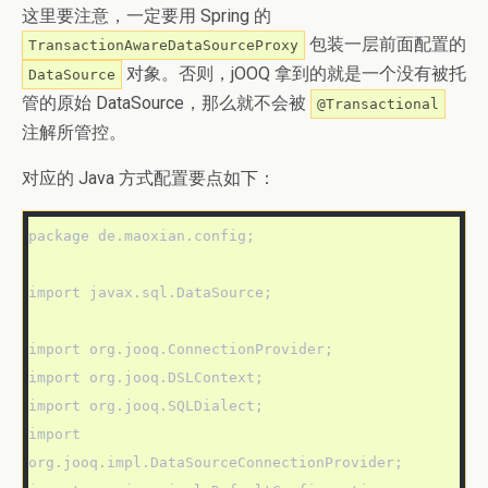
这里要注意，一定要用 Spring 的
包装一层前面配置的
TransactionAwareDataSourceProxy
对象。否则，jOOQ 拿到的就是一个没有被托
DataSource
管的原始 DataSource，那么就不会被
@Transactional
注解所管控。
对应的 Java 方式配置要点如下：
package de.maoxian.config;

import javax.sql.DataSource;

import org.jooq.ConnectionProvider;

import org.jooq.DSLContext;

import org.jooq.SQLDialect;

import 
org.jooq.impl.DataSourceConnectionProvider;
