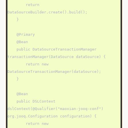
        return 
DataSourceBuilder.create().build();

    }

    @Primary

    @Bean

    public DataSourceTransactionManager 
transactionManager(DataSource dataSource) {

        return new 
DataSourceTransactionManager(dataSource);

    }

    @Bean

    public DSLContext 
dslContext(@Qualifier("maoxian-jooq-conf") 
org.jooq.Configuration configuration) {

        return new 