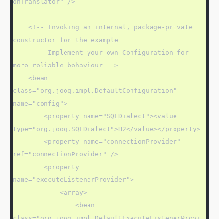
onTranslator" />

    <!-- Invoking an internal, package-private 
constructor for the example

         Implement your own Configuration for 
more reliable behaviour -->

    <bean 
class="org.jooq.impl.DefaultConfiguration" 
name="config">

        <property name="SQLDialect"><value 
type="org.jooq.SQLDialect">H2</value></property>

        <property name="connectionProvider" 
ref="connectionProvider" />

        <property 
name="executeListenerProvider">

            <array>

                <bean 
class="org.jooq.impl.DefaultExecuteListenerProvi