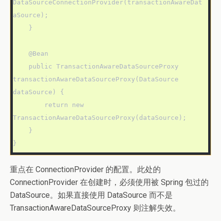
DataSourceConnectionProvider(transactionAwareDat
aSource);

    }

    @Bean

    public TransactionAwareDataSourceProxy 
transactionAwareDataSourceProxy(DataSource 
dataSource) {

        return new 
TransactionAwareDataSourceProxy(dataSource);

    }

}
重点在 ConnectionProvider 的配置。此处的
ConnectionProvider 在创建时，必须使用被 Spring 包过的
DataSource。如果直接使用 DataSource 而不是
TransactionAwareDataSourceProxy 则注解失效。