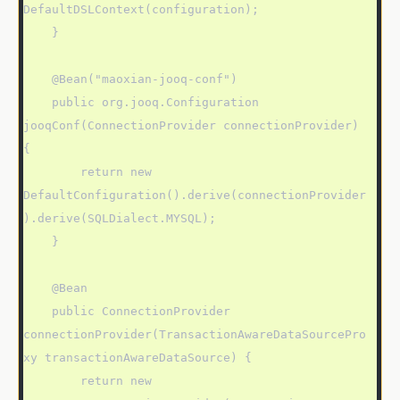
DefaultDSLContext(configuration);

    }

    @Bean("maoxian-jooq-conf")

    public org.jooq.Configuration 
jooqConf(ConnectionProvider connectionProvider) 
{

        return new 
DefaultConfiguration().derive(connectionProvider
).derive(SQLDialect.MYSQL);

    }

    @Bean

    public ConnectionProvider 
connectionProvider(TransactionAwareDataSourcePro
xy transactionAwareDataSource) {

        return new 