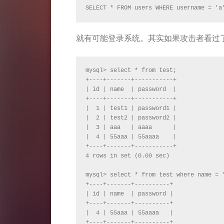
SELECT * FROM users WHERE username = 'a
就有可能登录系统。其实如果攻击者看过
mysql> select * from test;

+----+-------+-----------+

| id | name  | password  |

+----+-------+-----------+

|  1 | test1 | password1 |

|  2 | test2 | password2 |

|  3 | aaa   | aaaa      |

|  4 | 55aaa | 55aaaa    |

+----+-------+-----------+

4 rows in set (0.00 sec)

mysql> select * from test where name = '
+----+-------+----------+

| id | name  | password |

+----+-------+----------+

|  4 | 55aaa | 55aaaa   |

+----+-------+----------+
