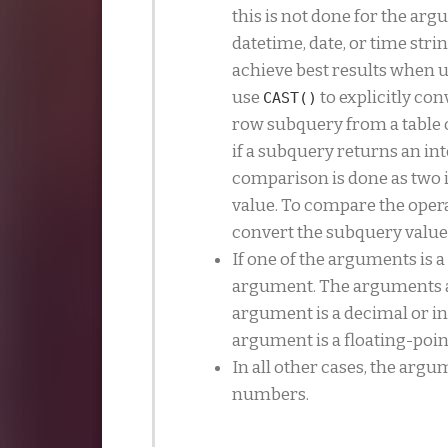
this is not done for the ar
datetime, date, or time str
achieve best results when 
use
to explicitly con
CAST()
row subquery from a table o
if a subquery returns an in
comparison is done as two i
value. To compare the oper
convert the subquery value
If one of the arguments is
argument. The arguments ar
argument is a decimal or int
argument is a floating-poin
In all other cases, the arg
numbers.