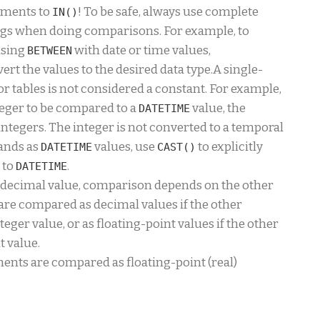
guments to
! To be safe, always use complete
IN()
ings when doing comparisons. For example, to
using
with date or time values,
BETWEEN
vert the values to the desired data type.A single-
r tables is not considered a constant. For example,
teger to be compared to a
value, the
DATETIME
ntegers. The integer is not converted to a temporal
ands as
values, use
to explicitly
DATETIME
CAST()
 to
.
DATETIME
 a decimal value, comparison depends on the other
e compared as decimal values if the other
eger value, or as floating-point values if the other
t value.
uments are compared as floating-point (real)