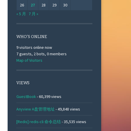
26
27
28
29
30
« 5 月
7 月 »
WHO'S ONLINE
9 visitors online now
7 guests,
2 bots,
0 members
Map of Visitors
VIEWS
GuestBook
- 60,399 views
Anyview A盘管理地址
- 49,848 views
[Redis] redis-cli 命令总结
- 35,535 views