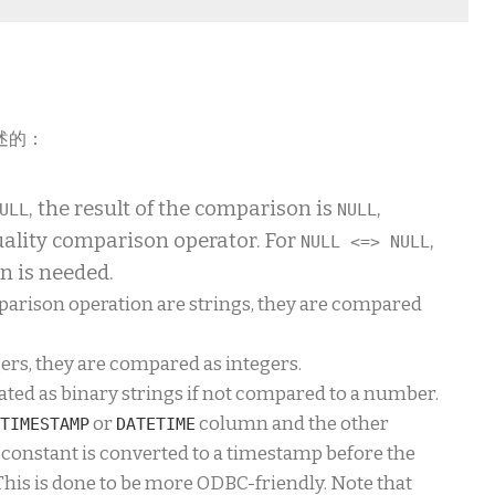
述的：
, the result of the comparison is
,
ULL
NULL
ality comparison operator. For
,
NULL <=> NULL
on is needed.
parison operation are strings, they are compared
ers, they are compared as integers.
ted as binary strings if not compared to a number.
a
or
column and the other
TIMESTAMP
DATETIME
 constant is converted to a timestamp before the
his is done to be more ODBC-friendly. Note that