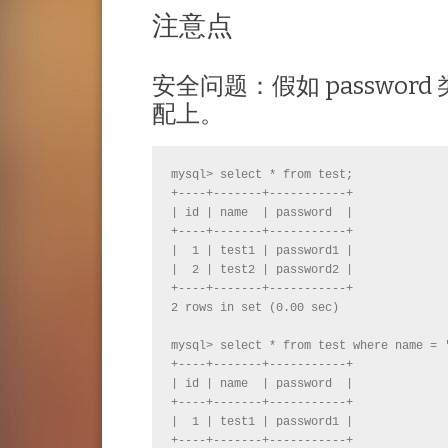
注意点
安全问题：假如 password
配上。
mysql> select * from test;

+----+-------+-----------+

| id | name  | password  |

+----+-------+-----------+

|  1 | test1 | password1 |

|  2 | test2 | password2 |

+----+-------+-----------+

2 rows in set (0.00 sec)

mysql> select * from test where name = '
+----+-------+-----------+

| id | name  | password  |

+----+-------+-----------+

|  1 | test1 | password1 |

+----+-------+-----------+
