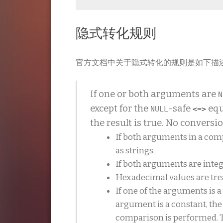
隐式转化规则
官方文档中关于隐式转化的规则是如下描
If one or both arguments are
N
except for the
-safe
equ
NULL
<=>
the result is true. No conversi
If both arguments in a com
as strings.
If both arguments are integ
Hexadecimal values are trea
If one of the arguments is 
argument is a constant, the
comparison is performed. T