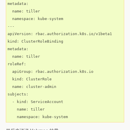
metadata:

  name: tiller

  namespace: kube-system

---

apiVersion: rbac.authorization.k8s.io/v1beta1

kind: ClusterRoleBinding

metadata:

  name: tiller

roleRef:

  apiGroup: rbac.authorization.k8s.io

  kind: ClusterRole

  name: cluster-admin

subjects:

  - kind: ServiceAccount

    name: tiller

    namespace: kube-system