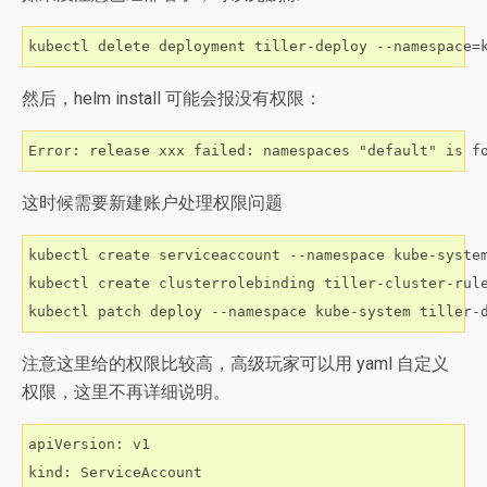
kubectl delete deployment tiller-deploy --namespace=
然后，helm install 可能会报没有权限：
Error: release xxx failed: namespaces "default" is f
这时候需要新建账户处理权限问题
kubectl create serviceaccount --namespace kube-system
kubectl create clusterrolebinding tiller-cluster-rule
kubectl patch deploy --namespace kube-system tiller-
注意这里给的权限比较高，高级玩家可以用 yaml 自定义
权限，这里不再详细说明。
apiVersion: v1

kind: ServiceAccount
