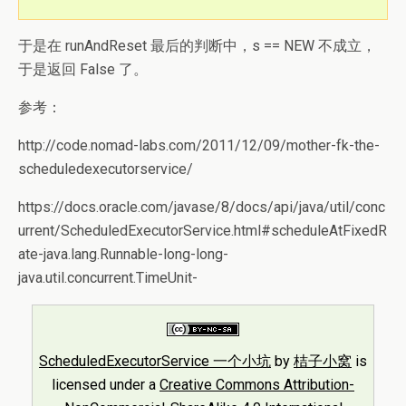
于是在 runAndReset 最后的判断中，s == NEW 不成立，
于是返回 False 了。
参考：
http://code.nomad-labs.com/2011/12/09/mother-fk-the-
scheduledexecutorservice/
https://docs.oracle.com/javase/8/docs/api/java/util/conc
urrent/ScheduledExecutorService.html#scheduleAtFixedR
ate-java.lang.Runnable-long-long-
java.util.concurrent.TimeUnit-
ScheduledExecutorService 一个小坑
by
桔子小窝
is
licensed under a
Creative Commons Attribution-