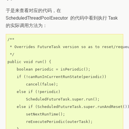
于是来查看对应的代码，在
ScheduledThreadPoolExecutor
的代码中看到执行 Task
的实际调用方法为：
/**

 * Overrides FutureTask version so as to reset/requeu
 */

public void run() {

    boolean periodic = isPeriodic();

    if (!canRunInCurrentRunState(periodic))

        cancel(false);

    else if (!periodic)

        ScheduledFutureTask.super.run();

    else if (ScheduledFutureTask.super.runAndReset())
        setNextRunTime();

        reExecutePeriodic(outerTask);
