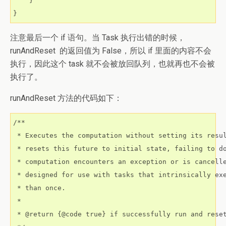
    }

}
注意最后一个 if 语句。当 Task 执行出错的时候，
runAndReset
的返回值为 False，所以 if 里面的内容不会
执行，因此这个 task 就不会被放回队列，也就再也不会被
执行了。
runAndReset 方法的代码如下：
/**

 * Executes the computation without setting its resul
 * resets this future to initial state, failing to do
 * computation encounters an exception or is cancelle
 * designed for use with tasks that intrinsically exe
 * than once.

 *

 * @return {@code true} if successfully run and reset