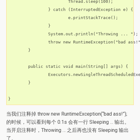
                        Thread.sleep(100);

                } catch (InterruptedException e) {

                        e.printStackTrace();

                }

                System.out.println("Throwing ... ");

                throw new RuntimeException("bad ass!"
        }

        public static void main(String[] args) {

                Executors.newSingleThreadScheduledExe
        }

}
当我们注释掉
throw new RuntimeException(“bad ass!”);
的时候，可以看到每个 0.1s 会有一行 Sleeping … 输出。
当开启注释时，Throwing … 之后再也没有 Sleeping 输出
了。