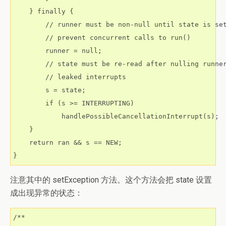
    } finally {

        // runner must be non-null until state is set
        // prevent concurrent calls to run()

        runner = null;

        // state must be re-read after nulling runner
        // leaked interrupts

        s = state;

        if (s >= INTERRUPTING)

            handlePossibleCancellationInterrupt(s);

    }

    return ran && s == NEW;

}
注意其中的 setException 方法。这个方法会把 state 设置
成出现异常的状态：
/**
