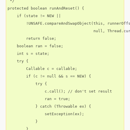
 */

protected boolean runAndReset() {

    if (state != NEW ||

        !UNSAFE.compareAndSwapObject(this, runnerOffs
                                     null, Thread.cur
        return false;

    boolean ran = false;

    int s = state;

    try {

        Callable
 c = callable;

        if (c != null && s == NEW) {

            try {

                c.call(); // don't set result

                ran = true;

            } catch (Throwable ex) {

                setException(ex);

            }

        }
