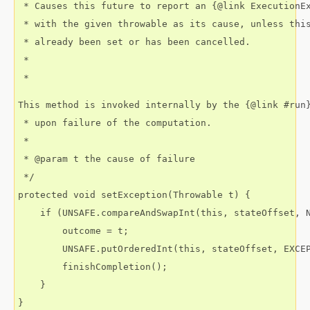
 * Causes this future to report an {@link ExecutionEx
 * with the given throwable as its cause, unless this
 * already been set or has been cancelled.

 *

 * 
This method is invoked internally by the {@link #run}
 * upon failure of the computation.

 *

 * @param t the cause of failure

 */

protected void setException(Throwable t) {

    if (UNSAFE.compareAndSwapInt(this, stateOffset, N
        outcome = t;

        UNSAFE.putOrderedInt(this, stateOffset, EXCEP
        finishCompletion();

    }

}