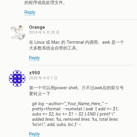
的程序或批处理文件。
Reply
Orange
2019 年 6 月 25 日
在 Linux 或 Mac 的 Terminal 内调用。awk 是一个
大多数系统会自带的工具。
Reply
z950
2020 年 4 月 1 日
第一个可以用power shell。只不过awk后的双引号
要转义一下
git
log
—
author
=
“_Your_Name_Here_”
—
pretty
=
tformat
:
—
numstat
|
awk
‘{ add += $1;
subs += $2; loc += $1 – $2 } END { printf \”
added lines: %s, removed lines: %s, total lines:
%s\n\”, add, subs, loc }’
–
Reply