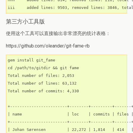
iii	added lines: 9503, removed lines: 3846, tot
第三方小工具版
使用这个工具可以直接输出非常漂亮的统计表格：
https://github.com/oleander/git-fame-rb
gem install git_fame

cd /path/to/gitdir && git fame

Total number of files: 2,053

Total number of lines: 63,132

Total number of commits: 4,330

+------------------------+--------+---------+-------+
| name                   | loc    | commits | files |
+------------------------+--------+---------+-------+
| Johan Sørensen         | 22,272 | 1,814   | 414   |