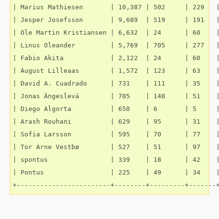
| Marius Mathiesen       | 10,387 | 502     | 229   |
| Jesper Josefsson       | 9,689  | 519     | 191   |
| Ole Martin Kristiansen | 6,632  | 24      | 60    |
| Linus Oleander         | 5,769  | 705     | 277   |
| Fabio Akita            | 2,122  | 24      | 60    |
| August Lilleaas        | 1,572  | 123     | 63    |
| David A. Cuadrado      | 731    | 111     | 35    |
| Jonas Ängeslevä        | 705    | 148     | 51    |
| Diego Algorta          | 650    | 6       | 5     |
| Arash Rouhani          | 629    | 95      | 31    |
| Sofia Larsson          | 595    | 70      | 77    |
| Tor Arne Vestbø        | 527    | 51      | 97    |
| spontus                | 339    | 18      | 42    |
| Pontus                 | 225    | 49      | 34    |
+------------------------+--------+---------+-------