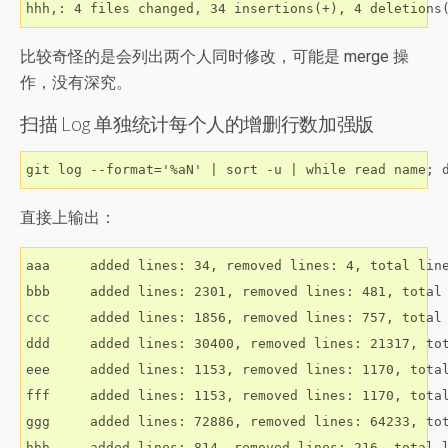
hhh,: 4 files changed, 34 insertions(+), 4 deletions
比较奇怪的是会列出两个人同时修改，可能是 merge 操
作，没有深究。
扫描 Log 单独统计每个人的增删行数加强版
git log --format='%aN' | sort -u | while read name; 
直接上输出：
aaa	added lines: 34, removed lines: 4, total lines: 30

bbb	added lines: 2301, removed lines: 481, total lines: 1820

ccc	added lines: 1856, removed lines: 757, total lines: 1099

ddd	added lines: 30400, removed lines: 21317, total lines: 9083

eee	added lines: 1153, removed lines: 1170, total lines: -17

fff	added lines: 1153, removed lines: 1170, total lines: -17

ggg	added lines: 72886, removed lines: 64233, total lines: 8653

hhh	added lines: 814, removed lines: 216, total lines: 598
