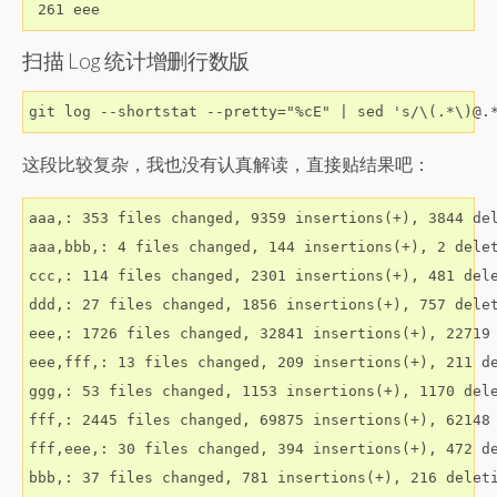
 261 eee
扫描 Log 统计增删行数版
git log --shortstat --pretty="%cE" | sed 's/\(.*\)@.
这段比较复杂，我也没有认真解读，直接贴结果吧：
aaa,: 353 files changed, 9359 insertions(+), 3844 del
aaa,bbb,: 4 files changed, 144 insertions(+), 2 delet
ccc,: 114 files changed, 2301 insertions(+), 481 dele
ddd,: 27 files changed, 1856 insertions(+), 757 delet
eee,: 1726 files changed, 32841 insertions(+), 22719 
eee,fff,: 13 files changed, 209 insertions(+), 211 de
ggg,: 53 files changed, 1153 insertions(+), 1170 dele
fff,: 2445 files changed, 69875 insertions(+), 62148 
fff,eee,: 30 files changed, 394 insertions(+), 472 de
bbb,: 37 files changed, 781 insertions(+), 216 deleti