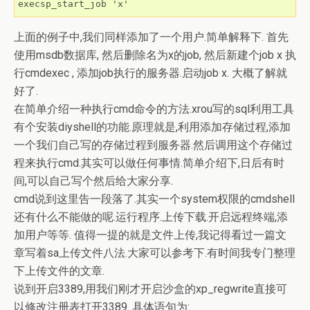
execsp_start_job 'x'
上面的例子中,我们同样添加了一个用户.简单解释下. 首先
使用msdb数据库, 然后删除名为x的job, 然后新建个job x 执
行cmdexec , 添加job执行的服务器.启动job x. 大概了解就
好了.
在简单介绍一种执行cmd命令的方法.xrou写的sql利用工具
有个安装diyshell的功能.原理就是,利用添加存储过程,添加
一个我们自己写的存储过程到服务器.然后调用这个存储过
程来执行cmd.其实可以做任何事情.简单介绍下,日后有时
间,可以自己写个然后给大家分享.
cmd说到这里告一段落了.其实一个system权限的cmdshell
还有什么不能做的呢.运行程序.上传下载.开启远程终端,添
加用户等等. 值得一提的就是文件上传,我记得看过一篇文
章写着sa上传文件八法.大家可以参考下.有时间我专门整理
下上传文件的文章.
说到开启3389,用我们刚才开启沙盒的xp_regwrite直接可
以修改注册表打开3389. 具体语句为: