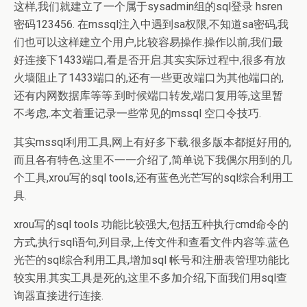
这样,我们就建立了一个属于sysadmin组的sql登录 hsren
密码123456. 在mssql注入中遇到sa权限,不知道sa密码,我
们也可以这样建立个用户,比较容易操作.操作以前,我们最
好连接下1433端口,看是否开启.其实实际过程中,很多有放
火墙阻止了1433端口的,还有一些更改端口为其他端口的,
还有内网数据库等等.到时候端口转发,端口复用等,这里暂
不考虑,.本文着重记录一些常见的mssql 空口令技巧.
其实mssql利用工具,网上有好多下载.很多版本都挺好用的,
而且各有特色.这里不一一介绍了,简单说下我偶尔用到的几
个工具,xrou写的sql tools,还有蓝色光芒写的sql综合利用工
具.
xrou写的sql tools 功能比较强大,包括五种执行cmd命令的
方式,执行sql语句,列目录,上传文件和查看文件内容等.蓝色
光芒的sql综合利用工具,增加sql 帐号和注册表管理功能比
较实用.其实工具是死的,这里不多加介绍,下面我们用sql查
询器直接进行连接.