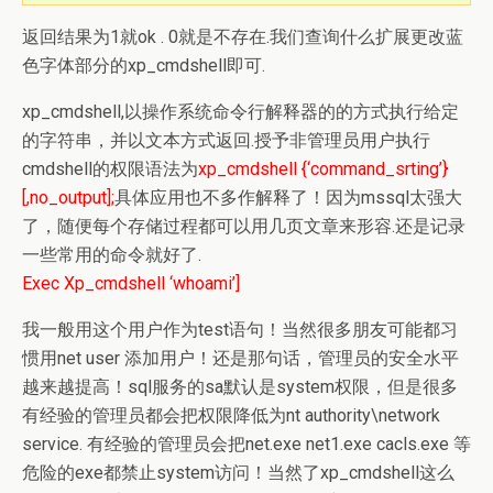
返回结果为1就ok . 0就是不存在.我们查询什么扩展更改蓝
色字体部分的xp_cmdshell即可.
xp_cmdshell,以操作系统命令行解释器的的方式执行给定
的字符串，并以文本方式返回.授予非管理员用户执行
cmdshell的权限语法为
xp_cmdshell {‘command_srting’}
[,no_output];
具体应用也不多作解释了！因为mssql太强大
了，随便每个存储过程都可以用几页文章来形容.还是记录
一些常用的命令就好了.
Exec Xp_cmdshell ‘whoami’]
我一般用这个用户作为test语句！当然很多朋友可能都习
惯用net user 添加用户！还是那句话，管理员的安全水平
越来越提高！sql服务的sa默认是system权限，但是很多
有经验的管理员都会把权限降低为nt authority\network
service. 有经验的管理员会把net.exe net1.exe cacls.exe 等
危险的exe都禁止system访问！当然了xp_cmdshell这么