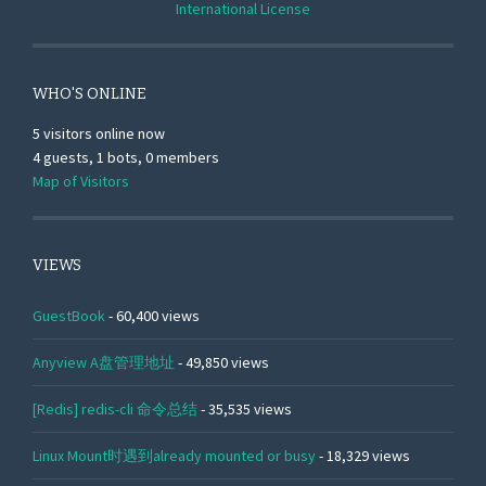
International License
WHO'S ONLINE
5 visitors online now
4 guests,
1 bots,
0 members
Map of Visitors
VIEWS
GuestBook
- 60,400 views
Anyview A盘管理地址
- 49,850 views
[Redis] redis-cli 命令总结
- 35,535 views
Linux Mount时遇到already mounted or busy
- 18,329 views