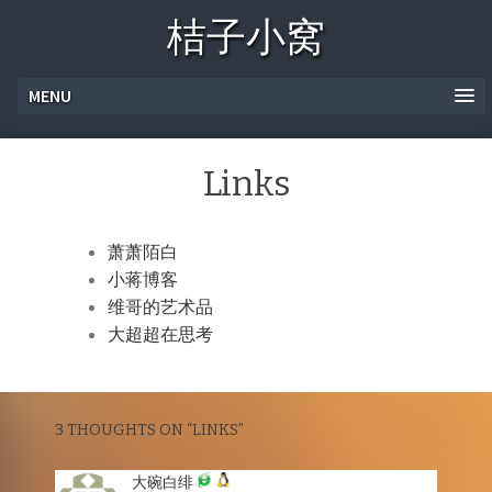
桔子小窝
MENU
Links
萧萧陌白
小蒋博客
维哥的艺术品
大超超在思考
3 THOUGHTS ON “
LINKS
”
大碗白绯