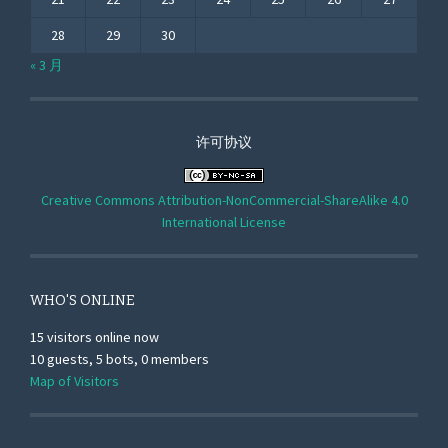
28
29
30
« 3 月
许可协议
Creative Commons Attribution-NonCommercial-ShareAlike 4.0
International License
WHO'S ONLINE
15 visitors online now
10 guests,
5 bots,
0 members
Map of Visitors