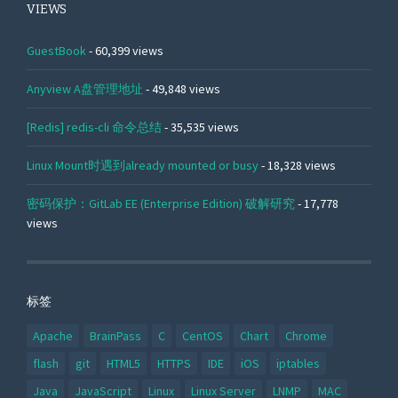
VIEWS
GuestBook
- 60,399 views
Anyview A盘管理地址
- 49,848 views
[Redis] redis-cli 命令总结
- 35,535 views
Linux Mount时遇到already mounted or busy
- 18,328 views
密码保护：GitLab EE (Enterprise Edition) 破解研究
- 17,778
views
标签
Apache
BrainPass
C
CentOS
Chart
Chrome
flash
git
HTML5
HTTPS
IDE
iOS
iptables
Java
JavaScript
Linux
Linux Server
LNMP
MAC