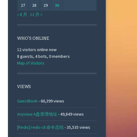
27
28
29
30
« 8 月
12 月 »
WHO'S ONLINE
12 visitors online now
8 guests,
4 bots,
0 members
Map of Visitors
VIEWS
GuestBook
- 60,399 views
Anyview A盘管理地址
- 49,849 views
[Redis] redis-cli 命令总结
- 35,535 views