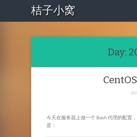
桔子小窝
Day:
2
CentOS
201
今天在服务器上做一个 Bash 代理的
是：