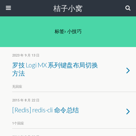
桔子小窝
标签› 小技巧
2023 年 9 月 13 日
罗技 Logi MX 系列键盘布局切换
方法
无回应
2015 年 8 月 22 日
[Redis] redis-cli 命令总结
1个回应